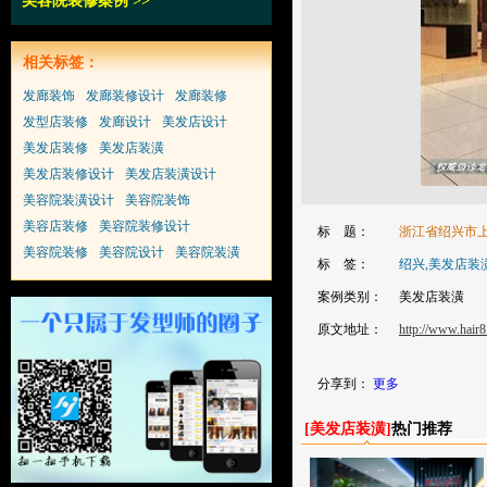
美容院装修案例
>>
相关标签：
发廊装饰
发廊装修设计
发廊装修
发型店装修
发廊设计
美发店设计
美发店装修
美发店装潢
美发店装修设计
美发店装潢设计
美容院装潢设计
美容院装饰
美容店装修
美容院装修设计
标 题：
浙江省绍兴市
美容院装修
美容院设计
美容院装潢
标 签：
绍兴,美发店装
案例类别：
美发店装潢
原文地址：
http://www.hair8
分享到：
更多
[
美发店装潢
]
热门推荐