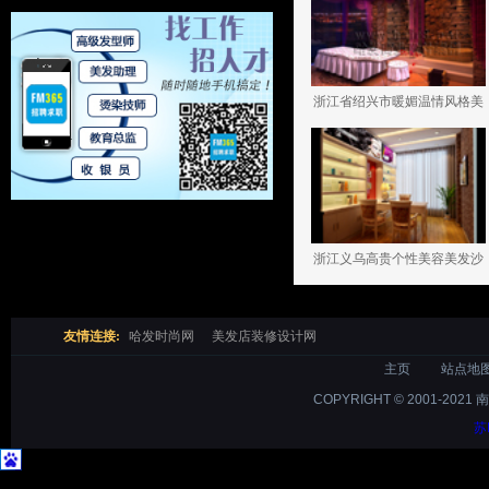
浙江省绍兴市暖媚温情风格美
容院装修设计案例
浙江义乌高贵个性美容美发沙
龙设计案例
友情连接:
哈发时尚网
美发店装修设计网
主页
站点地
COPYRIGHT © 2001-2021 
苏