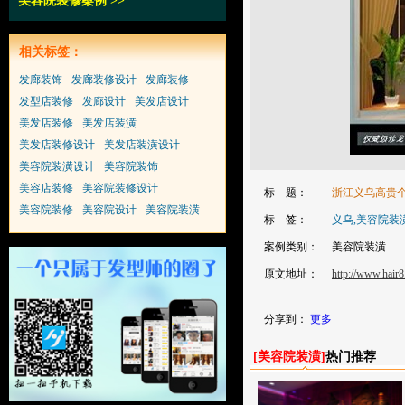
美容院装修案例
>>
相关标签：
发廊装饰
发廊装修设计
发廊装修
发型店装修
发廊设计
美发店设计
美发店装修
美发店装潢
美发店装修设计
美发店装潢设计
美容院装潢设计
美容院装饰
美容店装修
美容院装修设计
标 题：
浙江义乌高贵
美容院装修
美容院设计
美容院装潢
标 签：
义乌,美容院装
案例类别：
美容院装潢
原文地址：
http://www.hair8
分享到：
更多
[
美容院装潢
]
热门推荐