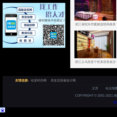
浙江省绍兴市暖媚温情风格美
容院装修设计案例
浙江义乌高贵个性美容美发沙
龙设计案例
友情连接:
哈发时尚网
美发店装修设计网
主页
站点地
COPYRIGHT © 2001-2021 
苏