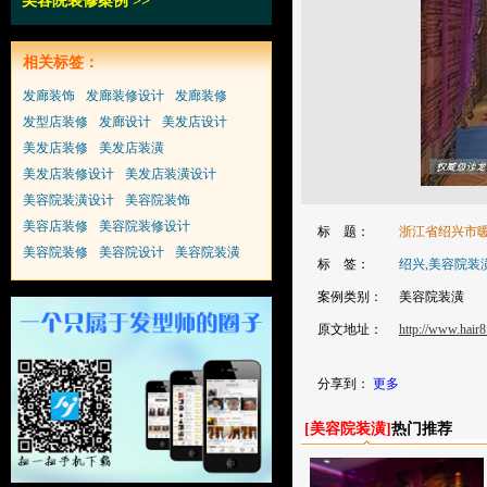
美容院装修案例
>>
相关标签：
发廊装饰
发廊装修设计
发廊装修
发型店装修
发廊设计
美发店设计
美发店装修
美发店装潢
美发店装修设计
美发店装潢设计
美容院装潢设计
美容院装饰
美容店装修
美容院装修设计
标 题：
浙江省绍兴市
美容院装修
美容院设计
美容院装潢
标 签：
绍兴,美容院装
案例类别：
美容院装潢
原文地址：
http://www.hair8
分享到：
更多
[
美容院装潢
]
热门推荐